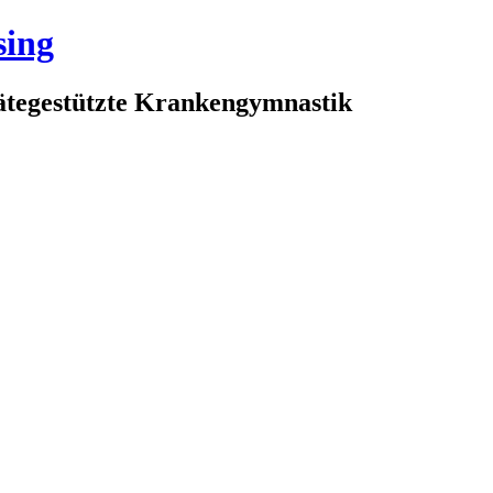
sing
rätegestützte Krankengymnastik