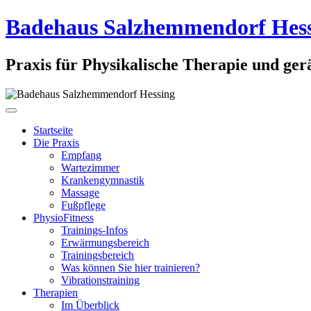
Badehaus Salzhemmendorf Hes
Praxis für Physikalische Therapie und ge
Startseite
Die Praxis
Empfang
Wartezimmer
Krankengymnastik
Massage
Fußpflege
PhysioFitness
Trainings-Infos
Erwärmungsbereich
Trainingsbereich
Was können Sie hier trainieren?
Vibrationstraining
Therapien
Im Überblick