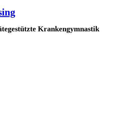
sing
rätegestützte Krankengymnastik