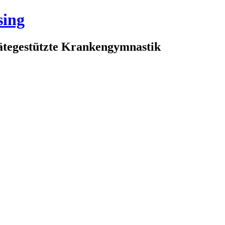
sing
rätegestützte Krankengymnastik